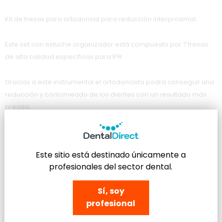
Kit de fresas para ortodoncia para reducción interproximal.
Este set con estuche organizador está compuesto por 7 fresas
de alta calidad específicas para IPR.
Gracias a este instrumental el ortodoncista podrá conseguir una
reducción y contorneado de los dientes con un resultado más
preciso.
Contenido del kit ortodoncia:
Este sitio está destinado únicamente a
Fresa diamantada para stripping interproximal grano super
profesionales del sector dental.
fino tamaño 0,30 mm - Ref: J316SF.
Fresa diamantada para stripping interproximal grano
Sí, soy
medio tamaño 0,40 mm - Ref: J316PF.
profesional
Fresa diamantada para stripping interproximal grano super