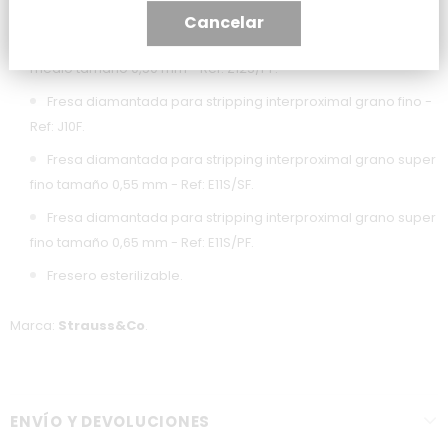
fino tamaño 0,45 mm - Ref: Z12S/SF.
Cancelar
Fresa diamantada para stripping interproximal grano
medio tamaño 0,50 mm - Ref: Z12S/PF.
Fresa diamantada para stripping interproximal grano fino -
Ref: J10F.
Fresa diamantada para stripping interproximal grano super
fino tamaño 0,55 mm - Ref: E11S/SF.
Fresa diamantada para stripping interproximal grano super
fino tamaño 0,65 mm - Ref: E11S/PF.
Fresero esterilizable.
Marca:
Strauss&Co
.
ENVÍO Y DEVOLUCIONES