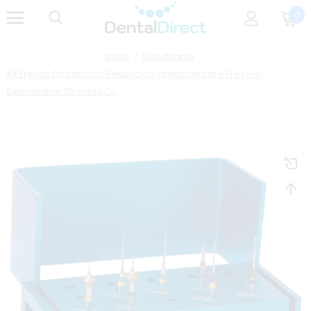
0
Inicio
Ortodoncia
Kit Fresas Ortodoncia Reducción Interproximal + Fresero
Esterilizable Strauss&Co