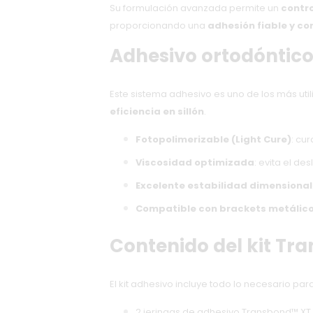
Su formulación avanzada permite un
contro
proporcionando una
adhesión fiable y co
Adhesivo ortodóntic
Este sistema adhesivo es uno de los más util
eficiencia en sillón
.
Fotopolimerizable (Light Cure)
: cu
Viscosidad optimizada
: evita el de
Excelente estabilidad dimensional
Compatible con brackets metálico
Contenido del kit Tr
El kit adhesivo incluye todo lo necesario p
2 jeringas de adhesivo Transbond™ XT (