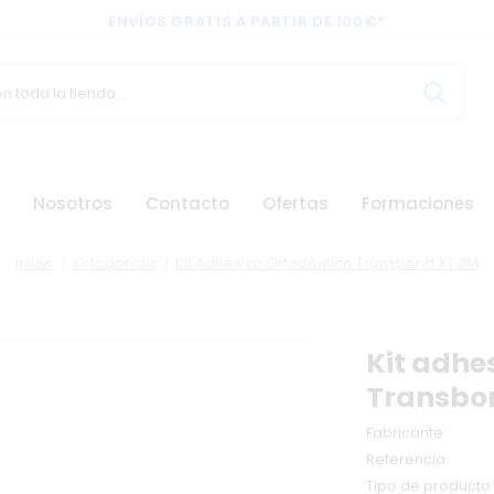
ENVÍOS GRATIS A PARTIR DE 100€*
Nosotros
Contacto
Ofertas
Formaciones
Inicio
Ortodoncia
Kit Adhesivo Ortodóntico Transbond XT 3M
Kit adhe
Transbo
Fabricante:
Referencia:
Tipo de producto: