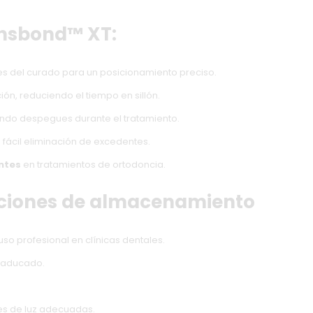
ansbond™ XT:
s del curado para un posicionamiento preciso.
ión, reduciendo el tiempo en sillón.
ando despegues durante el tratamiento.
n fácil eliminación de excedentes.
ntes
en tratamientos de ortodoncia.
iciones de almacenamiento
so profesional en clínicas dentales.
 caducado.
es de luz adecuadas.