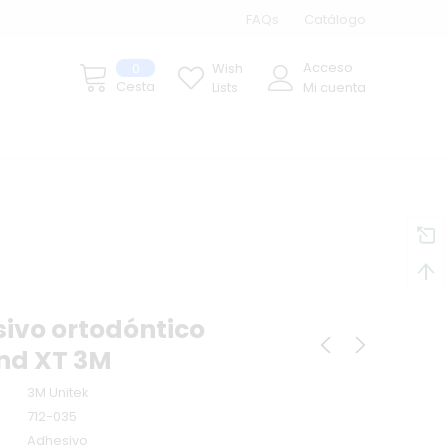
FAQs
Catálogo
Acceso
0
Wish
Cesta
Lists
Mi cuenta
sivo ortodóntico
nd XT 3M
3M Unitek
712-035
Adhesivo