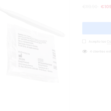
€119.90
€109
Acepto las
Co
4
clientes es