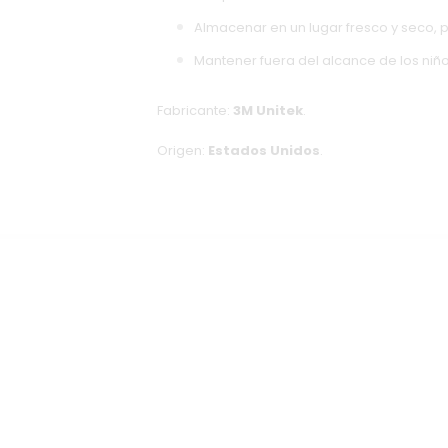
Almacenar en un lugar fresco y seco, pr
Mantener fuera del alcance de los niño
Fabricante:
3M Unitek
.
Origen:
Estados Unidos
.