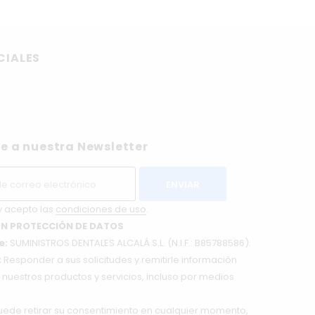
CIALES
e a nuestra Newsletter
y acepto las
condiciones de uso
.
N PROTECCIÓN DE DATOS
e:
SUMINISTROS DENTALES ALCALÁ S.L. (N.I.F.: B85788586).
:
Responder a sus solicitudes y remitirle información
nuestros productos y servicios, incluso por medios
ede retirar su consentimiento en cualquier momento,