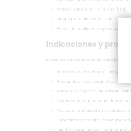
1 frasco Transbond™ XT Primer (6 ml).
Mango porta pincel reutilizable.
Puntas de cepillo para aplicación del p
Indicaciones y proce
Producto de uso exclusivo para profesi
Realizar una correcta profilaxis y ais
Grabar el esmalte según el protocolo h
Aplicar una capa fina de
primer Tran
Colocar una pequeña cantidad de adhe
Posicionar el bracket en la ubicación 
Fotopolimerizar según las recomendac
Insertar el arco una vez completado el