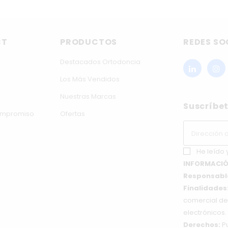
CT
PRODUCTOS
REDES SO
Destacados Ortodoncia
Los Más Vendidos
Nuestras Marcas
Suscríbet
compromiso
Ofertas
He leído 
INFORMACIÓ
Responsabl
Finalidades
comercial de 
electrónicos.
Derechos:
Pu