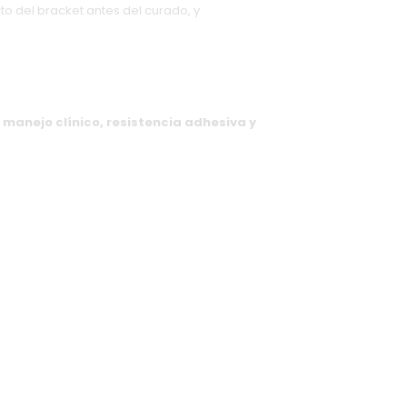
cto del bracket antes del curado, y
e
manejo clínico, resistencia adhesiva y