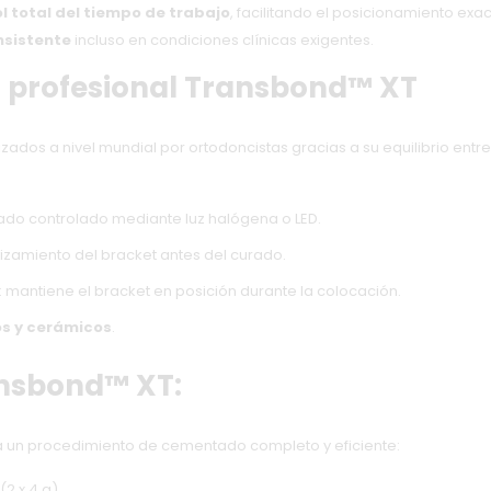
l total del tiempo de trabajo
, facilitando el posicionamiento exa
nsistente
incluso en condiciones clínicas exigentes.
o profesional Transbond™ XT
izados a nivel mundial por ortodoncistas gracias a su equilibrio entr
rado controlado mediante luz halógena o LED.
slizamiento del bracket antes del curado.
: mantiene el bracket en posición durante la colocación.
s y cerámicos
.
ansbond™ XT:
ara un procedimiento de cementado completo y eficiente:
2 x 4 g).