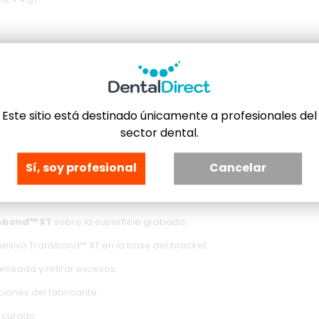
rimer.
dimiento de uso:
Este sitio está destinado únicamente a profesionales del
sector dental.
onales odontológicos.
Seguir el protocolo clínico recomendado por
Sí, soy profesional
Cancelar
lamiento del campo operatorio.
abitual.
sbond™ XT
sobre la superficie grabada.
sivo Transbond™ XT en la base del bracket.
deseada y retirar excesos.
iones del fabricante.
 curado.