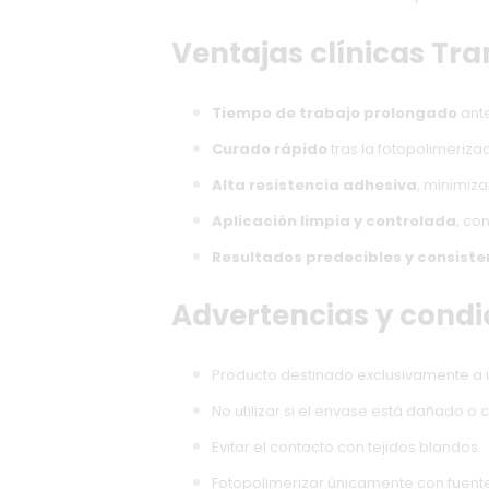
Ventajas clínicas Tr
Tiempo de trabajo prolongado
ante
Curado rápido
tras la fotopolimerizac
Alta resistencia adhesiva
, minimiz
Aplicación limpia y controlada
, co
Resultados predecibles y consiste
Advertencias y cond
Producto destinado exclusivamente a u
No utilizar si el envase está dañado o
Evitar el contacto con tejidos blandos.
Fotopolimerizar únicamente con fuent