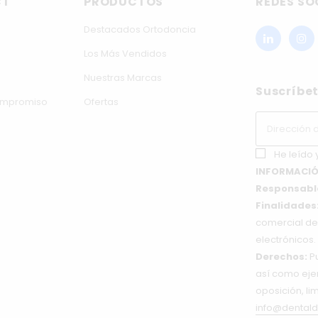
CT
PRODUCTOS
REDES SO
Destacados Ortodoncia
Los Más Vendidos
Nuestras Marcas
Suscríbet
compromiso
Ofertas
He leído 
INFORMACIÓ
Responsabl
Finalidades
comercial de 
electrónicos.
Derechos:
Pu
así como ejer
oposición, li
info@dentald