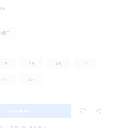
95
MBT
26
36
46
17
37
47
tán viendo este producto