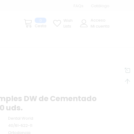
FAQs
Catálogo
Acceso
0
Wish
Cesta
Lists
Mi cuenta
imples DW de Cementado
10 uds.
Dental World
40/61-622-11
Ortodoncia