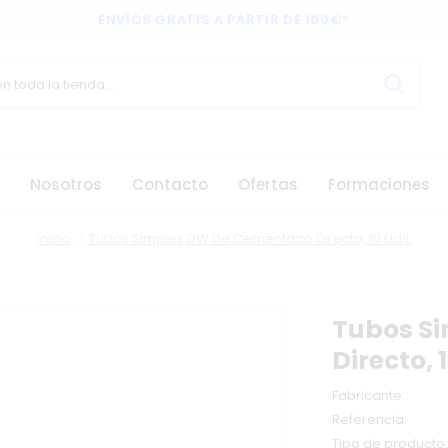
ENVÍOS GRATIS A PARTIR DE 100€*
Nosotros
Contacto
Ofertas
Formaciones
Inicio
Tubos Simples DW De Cementado Directo, 10 Uds.
Tubos S
Directo, 
Fabricante:
Referencia:
Tipo de producto: