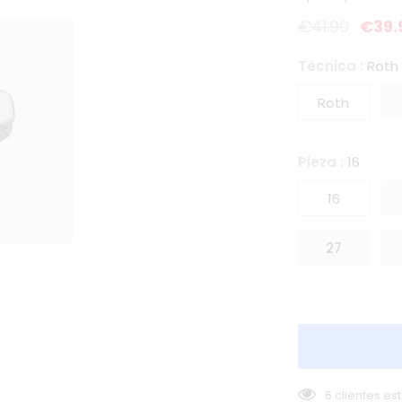
€41.90
€39.
Técnica
:
Roth
Roth
Pieza
:
16
16
27
5
clientes es