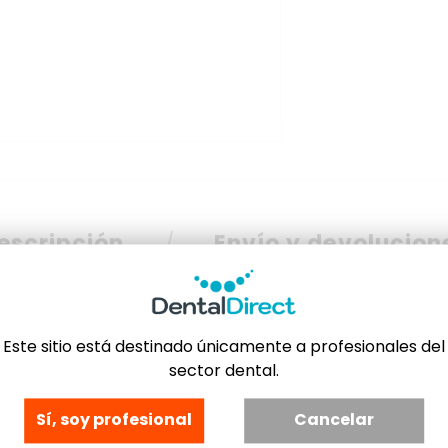
escripción
Envío y devolucion
olar y Segundo Molar.
Este sitio está destinado únicamente a profesionales del
sector dental.
Sí, soy profesional
Cancelar
ptimos.