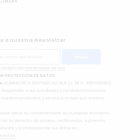
CIALES
e a nuestra Newsletter
y acepto las
condiciones de uso
.
N PROTECCIÓN DE DATOS
e:
SUMINISTROS DENTALES ALCALÁ S.L. (N.I.F.: B85788586).
:
Responder a sus solicitudes y remitirle información
nuestros productos y servicios, incluso por medios
ede retirar su consentimiento en cualquier momento,
cer su derecho de acceso, rectificación, supresión,
mitación y portabilidad de sus datos en
irect.es
.