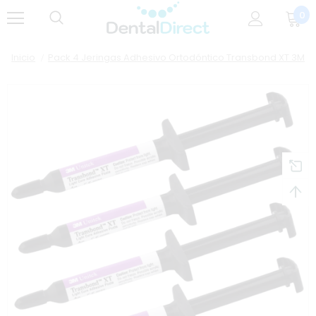
0
Inicio
Pack 4 Jeringas Adhesivo Ortodóntico Transbond XT 3M