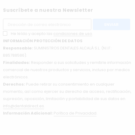
Suscríbete a nuestra Newsletter
He leído y acepto las
condiciones de uso
.
INFORMACIÓN PROTECCIÓN DE DATOS
Responsable:
SUMINISTROS DENTALES ALCALÁ S.L. (N.I.F.:
B85788586).
Finalidades:
Responder a sus solicitudes y remitirle información
comercial de nuestros productos y servicios, incluso por medios
electrónicos.
Derechos:
Puede retirar su consentimiento en cualquier
momento, así como ejercer su derecho de acceso, rectificación,
supresión, oposición, limitación y portabilidad de sus datos en
info@dentaldirect.es
.
Información Adicional:
Política de Privacidad
.