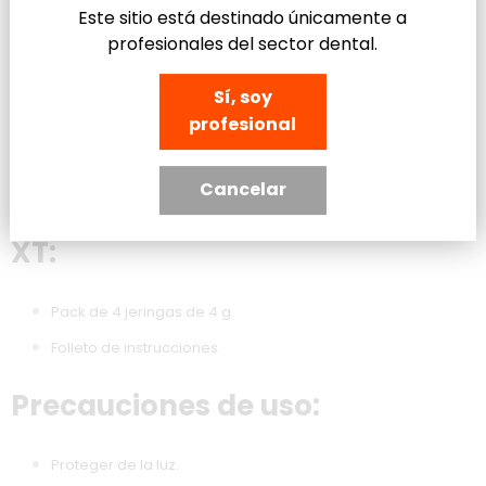
Este sitio está destinado únicamente a
Viscosidad óptima:
Formulado para evitar el
profesionales del sector dental.
deslizamiento del adhesivo y facilitar la limpieza del exceso
antes de la curado.
Sí, soy
Versatilidad en la aplicación:
Compatible con brackets
profesional
metálicos y cerámicos, adaptándose a diversas necesidades
clínicas.
Cancelar
Contenido del Kit TransBond
XT:
Pack de 4 jeringas de 4 g.
Folleto de instrucciones.
Precauciones de uso:
Proteger de la luz.