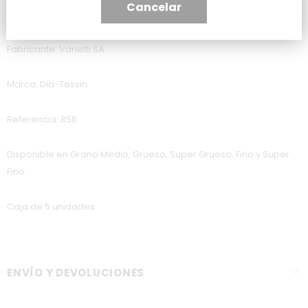
Cancelar
Origen: Suiza
Fabricante: Vanetti SA
Marca: Dia-Tessin
Referencia: 856
Disponible en Grano Medio, Grueso, Super Grueso, Fino y Super
Fino.
Caja de 5 unidades.
ENVÍO Y DEVOLUCIONES