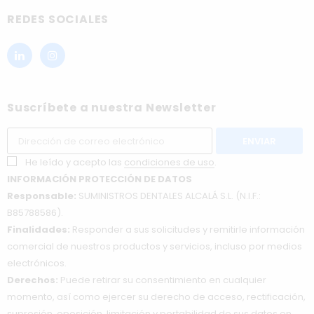
REDES SOCIALES
Suscríbete a nuestra Newsletter
He leído y acepto las
condiciones de uso
.
INFORMACIÓN PROTECCIÓN DE DATOS
Responsable:
SUMINISTROS DENTALES ALCALÁ S.L. (N.I.F.:
B85788586).
Finalidades:
Responder a sus solicitudes y remitirle información
comercial de nuestros productos y servicios, incluso por medios
electrónicos.
Derechos:
Puede retirar su consentimiento en cualquier
momento, así como ejercer su derecho de acceso, rectificación,
supresión, oposición, limitación y portabilidad de sus datos en