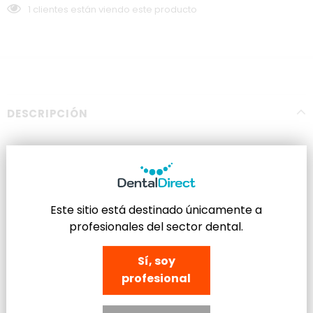
1
clientes están viendo este producto
DESCRIPCIÓN
Fresa de Diamante Natural de forma Cónica y punta
redondeada, para Turbina(FG).
Una de nuestras fresas más vendidas! La más recomendada por
Este sitio está destinado únicamente a
los especialistas!
profesionales del sector dental.
Para Tallados tipo chamfer.
Sí, soy
profesional
Parte Activa: 8 mm de Largo