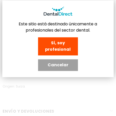
DESCRIPCIÓN
Este sitio está destinado únicamente a
Fresa cerámica para tratamientos de gingivectomia. Cauteriza
profesionales del sector dental.
mientras corta la encía. Uso en seco
Sí, soy
Contiene 1 unidad, disponible en Turbina(FG)
profesional
Fabricante: Vanetti SA.
Cancelar
Marca: Dia-Tessin.
Origen: Suiza.
ENVÍO Y DEVOLUCIONES