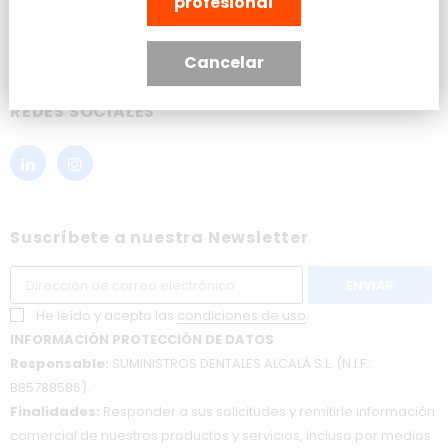
profesional
PRODUCTOS
Cancelar
REDES SOCIALES
Suscríbete a nuestra Newsletter
He leído y acepto las
condiciones de uso
.
INFORMACIÓN PROTECCIÓN DE DATOS
Responsable:
SUMINISTROS DENTALES ALCALÁ S.L. (N.I.F.:
B85788586).
Finalidades:
Responder a sus solicitudes y remitirle información
comercial de nuestros productos y servicios, incluso por medios