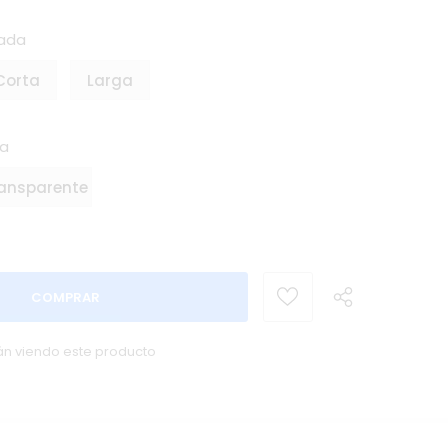
ada
Corta
Larga
ta
ansparente
tán viendo este producto