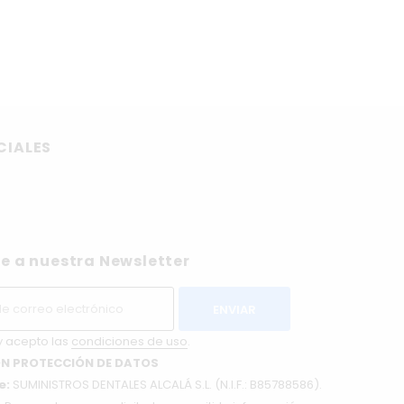
CIALES
e a nuestra Newsletter
y acepto las
condiciones de uso
.
N PROTECCIÓN DE DATOS
e:
SUMINISTROS DENTALES ALCALÁ S.L. (N.I.F.: B85788586).