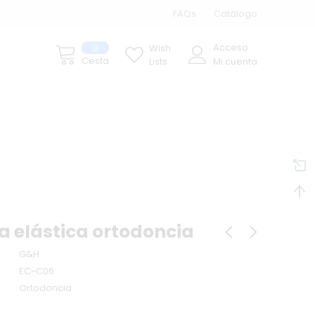
FAQs
Catálogo
Acceso
0
Wish
Cesta
Lists
Mi cuenta
 elástica ortodoncia
G&H
EC-C06
Ortodoncia