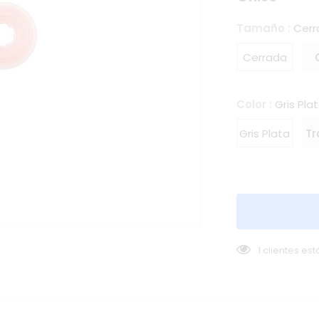
Tamaño
:
Cerr
Cerrada
Color
:
Gris Pla
Gris Plata
Tr
1
clientes es