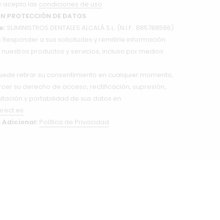
y acepto las
condiciones de uso
.
N PROTECCIÓN DE DATOS
e:
SUMINISTROS DENTALES ALCALÁ S.L. (N.I.F.: B85788586).
:
Responder a sus solicitudes y remitirle información
nuestros productos y servicios, incluso por medios
ede retirar su consentimiento en cualquier momento,
cer su derecho de acceso, rectificación, supresión,
mitación y portabilidad de sus datos en
irect.es
.
 Adicional:
Política de Privacidad
.