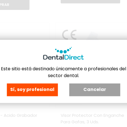
PRAR
Este sitio está destinado únicamente a profesionales del
sector dental.
Sí, soy profesional
Cancelar
w - Acido Grabador
Visor Protector Con Enganche
Para Gafas, 3 Uds.