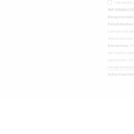
He leído 
INFORMACIÓ
Responsabl
Finalidades
comercial de 
electrónicos.
Derechos:
Pu
así como ejer
oposición, li
info@dentald
Información